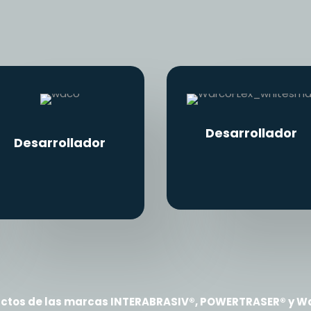
Desarrollador
Desarrollador
ductos de las marcas INTERABRASIV®, POWERTRASER® y Wa